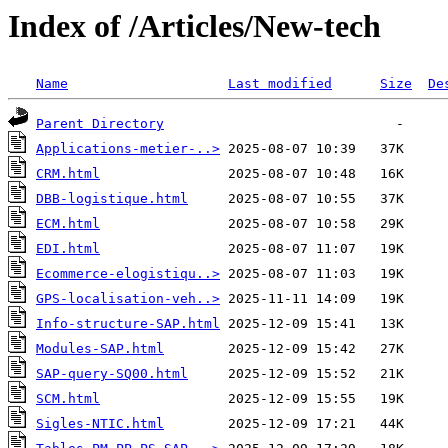
Index of /Articles/New-tech
Name
Last modified
Size
De
Parent Directory
Applications-metier-..>
CRM.html
DBB-logistique.html
ECM.html
EDI.html
Ecommerce-elogistiqu..>
GPS-localisation-veh..>
Info-structure-SAP.html
Modules-SAP.html
SAP-query-SQ00.html
SCM.html
Sigles-NTIC.html